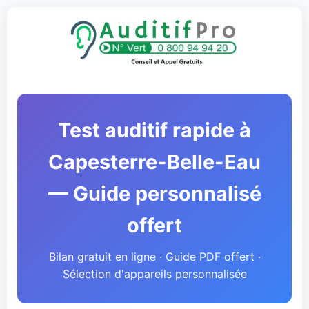
Test auditif rapide à
Capesterre-Belle-Eau
— Guide personnalisé
offert
Bilan gratuit en ligne · Guide PDF offert ·
Sélection d'appareils personnalisée