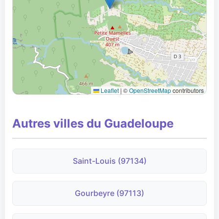
Leaflet
|
©
OpenStreetMap
contributors
Autres villes du Guadeloupe
Saint-Louis (97134)
Gourbeyre (97113)