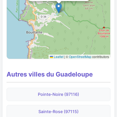
Leaflet
|
©
OpenStreetMap
contributors
Autres villes du Guadeloupe
Pointe-Noire (97116)
Sainte-Rose (97115)