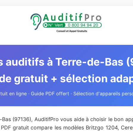
s auditifs à Terre-de-Bas 
de gratuit + sélection ada
atuit en ligne · Guide PDF offert · Sélection d'appareils pers
Bas (97136), AuditifPro vous aide à choisir le bon app
e PDF gratuit compare les modèles Britzgo 1204, Ce