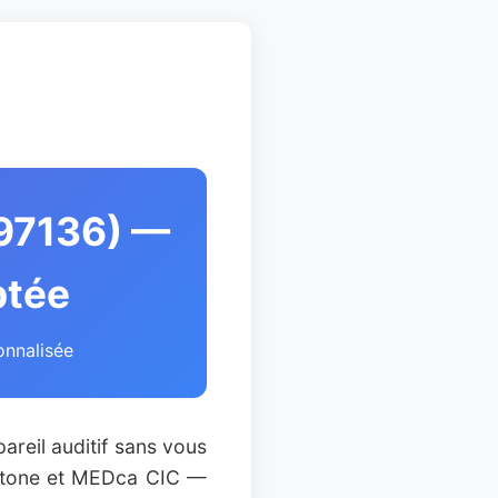
(97136) —
ptée
onnalisée
areil auditif sans vous
retone et MEDca CIC —