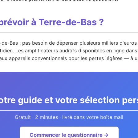
prévoir à Terre-de-Bas ?
de-Bas : pas besoin de dépenser plusieurs milliers d'euros
idien. Les amplificateurs auditifs disponibles en ligne dan
ux appareils conventionnels pour les pertes légères — à un
tre guide et votre sélection pe
Gratuit · 2 minutes · livré dans votre boîte mail
Commencer le questionnaire →