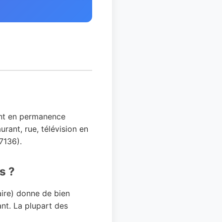
sent en permanence
urant, rue, télévision en
97136).
s ?
aire) donne de bien
ant. La plupart des