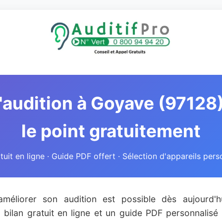
'audition à Goyave (97128)
le point gratuitement
atuit en ligne · Guide PDF offert · Sélection d'appareils pers
méliorer son audition est possible dès aujourd'h
 bilan gratuit en ligne et un guide PDF personnalisé 