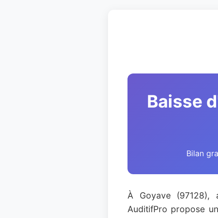
Baisse d
Bilan gr
À Goyave (97128), a
AuditifPro propose un