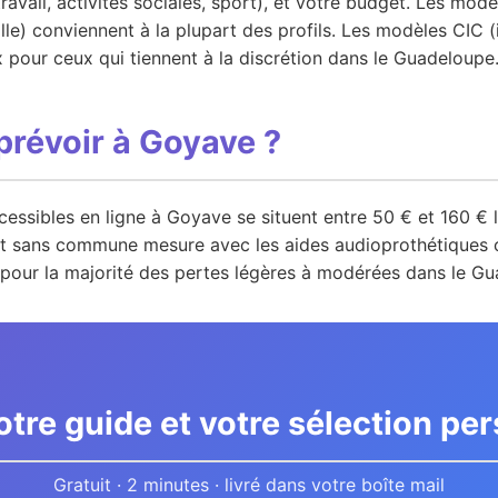
ravail, activités sociales, sport), et votre budget. Les mod
le) conviennent à la plupart des profils. Les modèles CIC (i
ux pour ceux qui tiennent à la discrétion dans le Guadeloupe
prévoir à Goyave ?
ccessibles en ligne à Goyave se situent entre 50 € et 160 € 
st sans commune mesure avec les aides audioprothétiques c
s pour la majorité des pertes légères à modérées dans le G
tre guide et votre sélection pe
Gratuit · 2 minutes · livré dans votre boîte mail