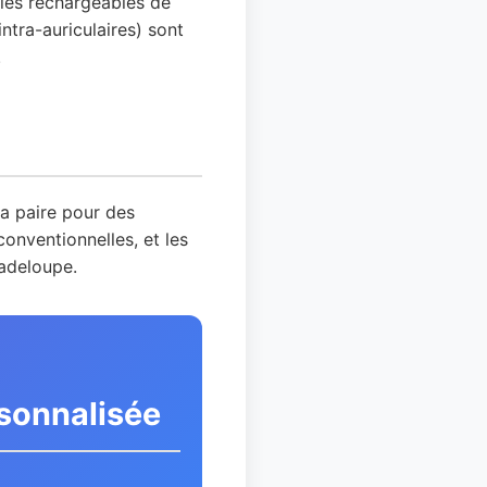
èles rechargeables de
ntra-auriculaires) sont
.
la paire pour des
onventionnelles, et les
uadeloupe.
rsonnalisée