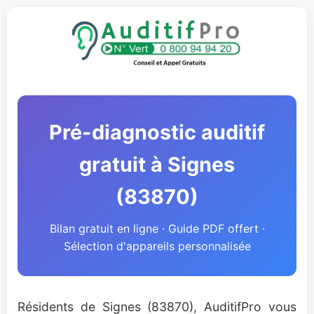
Pré-diagnostic auditif
gratuit à Signes
(83870)
Bilan gratuit en ligne · Guide PDF offert ·
Sélection d'appareils personnalisée
Résidents de Signes (83870), AuditifPro vous