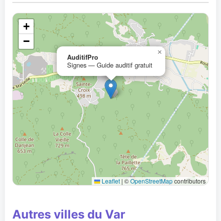
+
−
×
AuditifPro
Signes — Guide auditif gratuit
Leaflet
|
©
OpenStreetMap
contributors
Autres villes du Var