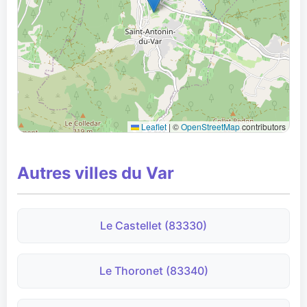
Leaflet
|
©
OpenStreetMap
contributors
Autres villes du Var
Le Castellet (83330)
Le Thoronet (83340)