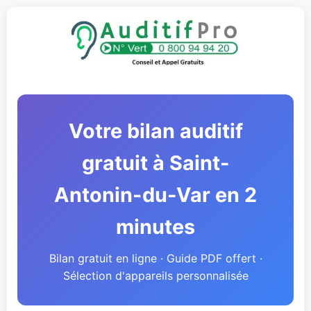
Votre bilan auditif
gratuit à Saint-
Antonin-du-Var en 2
minutes
Bilan gratuit en ligne · Guide PDF offert ·
Sélection d'appareils personnalisée