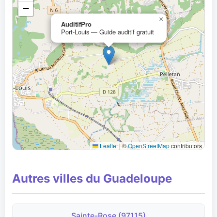
−
×
AuditifPro
Port-Louis — Guide auditif gratuit
Leaflet
|
©
OpenStreetMap
contributors
Autres villes du Guadeloupe
Sainte-Rose (97115)