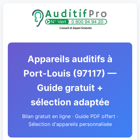
Appareils auditifs à
Port-Louis (97117) —
Guide gratuit +
sélection adaptée
Bilan gratuit en ligne · Guide PDF offert ·
Sélection d'appareils personnalisée