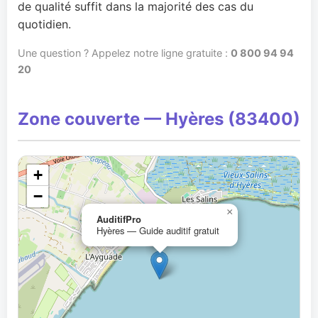
de qualité suffit dans la majorité des cas du
quotidien.
Une question ? Appelez notre ligne gratuite :
0 800 94 94
20
Zone couverte — Hyères (83400)
+
−
×
AuditifPro
Hyères — Guide auditif gratuit