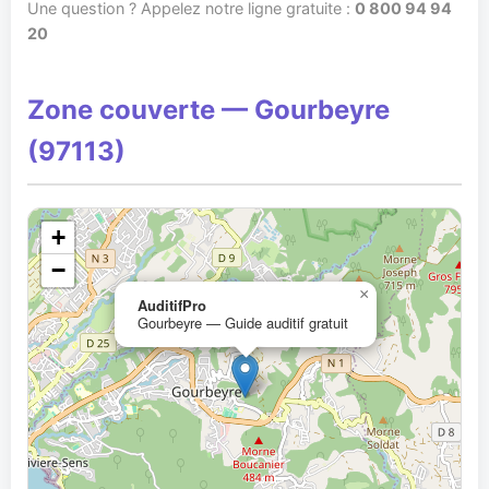
Une question ? Appelez notre ligne gratuite :
0 800 94 94
20
Zone couverte — Gourbeyre
(97113)
+
−
×
AuditifPro
Gourbeyre — Guide auditif gratuit