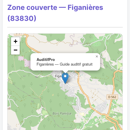
Zone couverte — Figanières
(83830)
+
−
×
AuditifPro
Figanières — Guide auditif gratuit