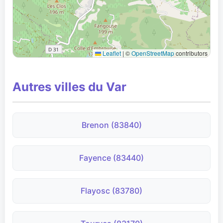
Leaflet
|
©
OpenStreetMap
contributors
Autres villes du Var
Brenon (83840)
Fayence (83440)
Flayosc (83780)