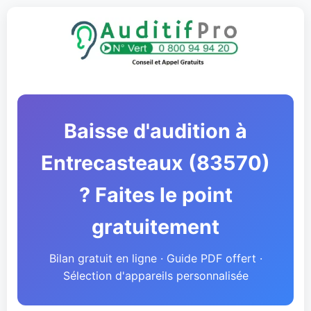
Baisse d'audition à
Entrecasteaux (83570)
? Faites le point
gratuitement
Bilan gratuit en ligne · Guide PDF offert ·
Sélection d'appareils personnalisée