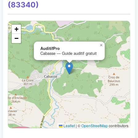
(83340)
+
−
×
AuditifPro
Cabasse — Guide auditif gratuit
Leaflet
|
©
OpenStreetMap
contributors