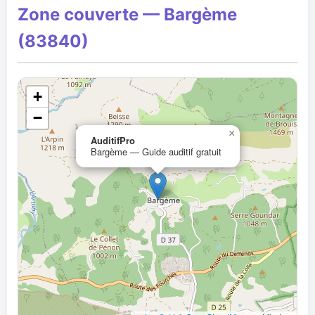
Zone couverte — Bargème
(83840)
+
−
×
AuditifPro
Bargème — Guide auditif gratuit