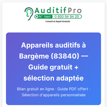
Appareils auditifs à
Bargème (83840) —
Guide gratuit +
sélection adaptée
Bilan gratuit en ligne · Guide PDF offert ·
Sélection d'appareils personnalisée