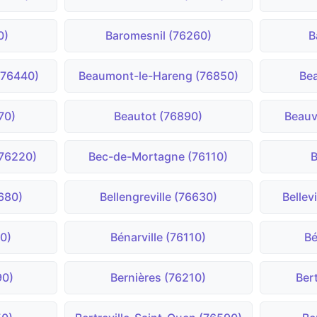
0)
Baromesnil (76260)
B
(76440)
Beaumont-le-Hareng (76850)
Bea
70)
Beautot (76890)
Beauv
(76220)
Bec-de-Mortagne (76110)
B
680)
Bellengreville (76630)
Bellev
90)
Bénarville (76110)
Bé
90)
Bernières (76210)
Ber