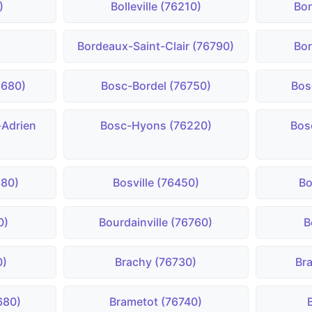
)
Bolleville (76210)
Bo
Bordeaux-Saint-Clair (76790)
Bor
6680)
Bosc-Bordel (76750)
Bos
-Adrien
Bosc-Hyons (76220)
Bos
680)
Bosville (76450)
Bo
0)
Bourdainville (76760)
B
0)
Brachy (76730)
Bra
680)
Brametot (76740)