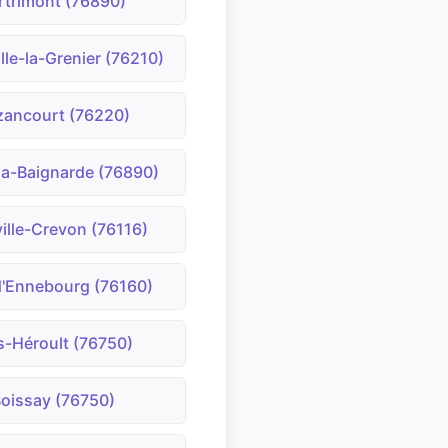
rtrimont (76890)
lle-la-Grenier (76210)
zancourt (76220)
-la-Baignarde (76890)
ville-Crevon (76116)
d'Ennebourg (76160)
s-Héroult (76750)
oissay (76750)