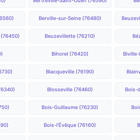
50)
Bertreville-Saint-Ouen (76590)
Be
76560)
Berville-sur-Seine (76480)
Beuzevi
 (76450)
Beuzevillette (76210)
Bé
0)
Bihorel (76420)
Biville
76730)
Blacqueville (76190)
Blain
76340)
Blosseville (76460)
Bois-
750)
Bois-Guillaume (76230)
Boi
190)
Bois-l'Évêque (76160)
B