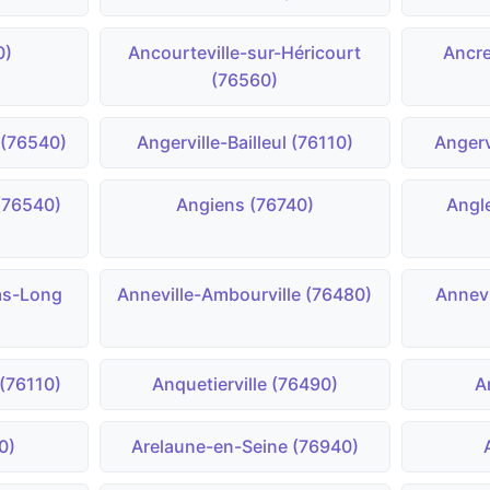
0)
Ancourteville-sur-Héricourt
Ancre
(76560)
 (76540)
Angerville-Bailleul (76110)
Angerv
 (76540)
Angiens (76740)
Angle
ras-Long
Anneville-Ambourville (76480)
Annevi
 (76110)
Anquetierville (76490)
A
0)
Arelaune-en-Seine (76940)