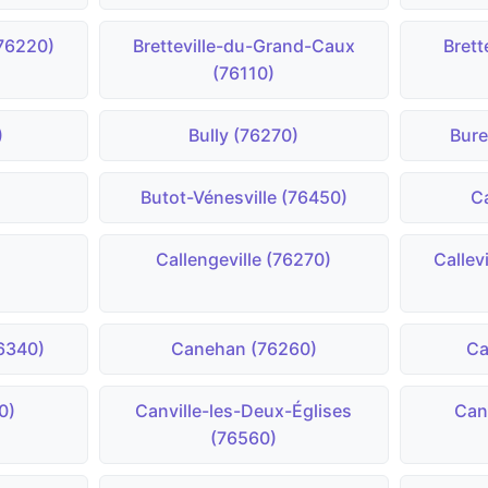
(76220)
Bretteville-du-Grand-Caux
Brett
(76110)
)
Bully (76270)
Bure
)
Butot-Vénesville (76450)
Ca
)
Callengeville (76270)
Callev
6340)
Canehan (76260)
Ca
0)
Canville-les-Deux-Églises
Can
(76560)