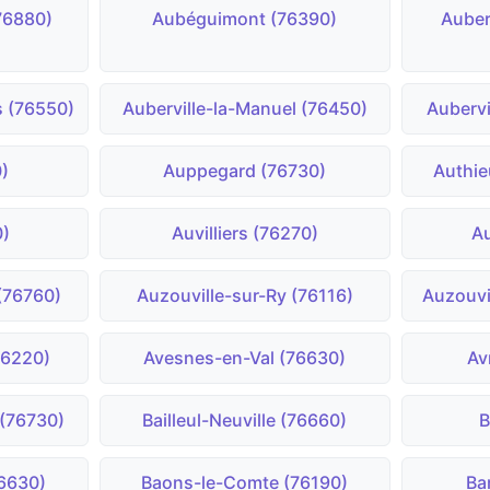
(76880)
Aubéguimont (76390)
Auber
 (76550)
Auberville-la-Manuel (76450)
Aubervi
)
Auppegard (76730)
Authie
0)
Auvilliers (76270)
A
 (76760)
Auzouville-sur-Ry (76116)
Auzouvi
76220)
Avesnes-en-Val (76630)
Av
 (76730)
Bailleul-Neuville (76660)
B
76630)
Baons-le-Comte (76190)
Ba