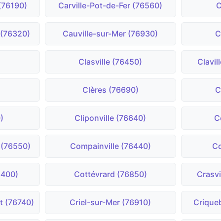
 (76190)
Carville-Pot-de-Fer (76560)
C
 (76320)
Cauville-sur-Mer (76930)
C
Clasville (76450)
Clavil
)
Clères (76690)
C
)
Cliponville (76640)
C
 (76550)
Compainville (76440)
Co
6400)
Cottévrard (76850)
Crasvi
t (76740)
Criel-sur-Mer (76910)
Crique