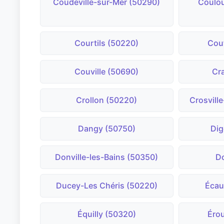
Coudeville-sur-Mer (50290)
Coulou
Courtils (50220)
Cou
Couville (50690)
Cra
Crollon (50220)
Crosvill
Dangy (50750)
Dig
Donville-les-Bains (50350)
Do
Ducey-Les Chéris (50220)
Écau
Équilly (50320)
Érou