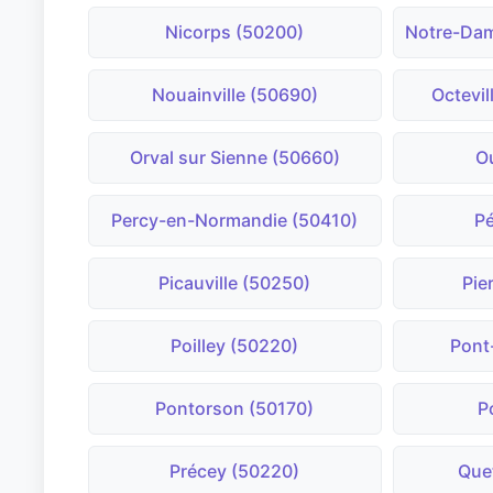
Nicorps (50200)
Notre-Dam
Nouainville (50690)
Octevil
Orval sur Sienne (50660)
Ou
Percy-en-Normandie (50410)
Pé
Picauville (50250)
Pie
Poilley (50220)
Pont
Pontorson (50170)
P
Précey (50220)
Que