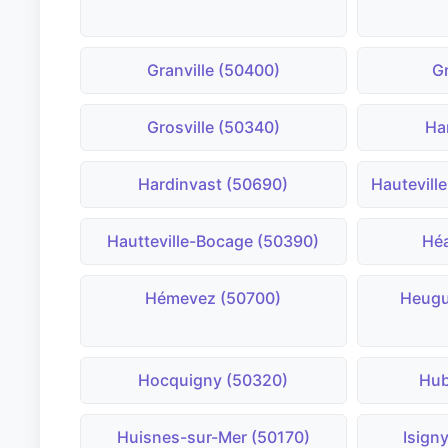
Granville (50400)
G
Grosville (50340)
Ha
Hardinvast (50690)
Hautevill
Hautteville-Bocage (50390)
Héa
Hémevez (50700)
Heugu
Hocquigny (50320)
Hub
Huisnes-sur-Mer (50170)
Isign